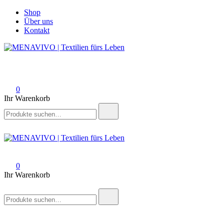
Zum
Shop
Inhalt
Über uns
springen
Kontakt
Modern. Schön. Zeitlos.
MENAVIVO | Textilien fürs
Leben
0
Ihr Warenkorb
Suchen
nach:
MENAVIVO | Textilien fürs Leben
Modern. Schön. Zeitlos.
0
Ihr Warenkorb
Suchen
nach: