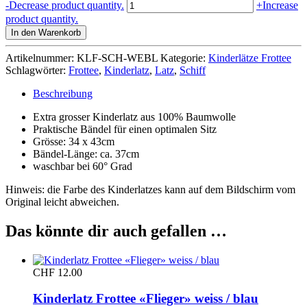
Kinderlatz
-
Decrease product quantity.
+
Increase
Frottee
product quantity.
«Schiff»
In den Warenkorb
weiss
/
Artikelnummer:
KLF-SCH-WEBL
Kategorie:
Kinderlätze Frottee
blau
Schlagwörter:
Frottee
,
Kinderlatz
,
Latz
,
Schiff
Menge
Beschreibung
Extra grosser Kinderlatz aus 100% Baumwolle
Praktische Bändel für einen optimalen Sitz
Grösse: 34 x 43cm
Bändel-Länge: ca. 37cm
waschbar bei 60° Grad
Hinweis: die Farbe des Kinderlatzes kann auf dem Bildschirm vom
Original leicht abweichen.
Das könnte dir auch gefallen …
CHF
12.00
Kinderlatz Frottee «Flieger» weiss / blau