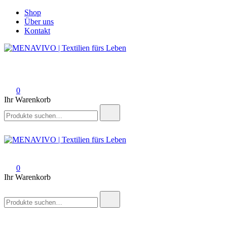
Zum
Shop
Inhalt
Über uns
springen
Kontakt
MENAVIVO | Textilien fürs Leben
Modern. Schön. Zeitlos.
0
Ihr Warenkorb
Suchen
nach:
MENAVIVO | Textilien fürs Leben
Modern. Schön. Zeitlos.
0
Ihr Warenkorb
Suchen
nach: